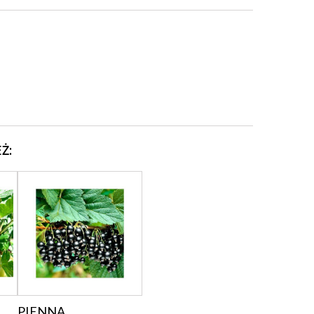
Ż:
PIENNA...