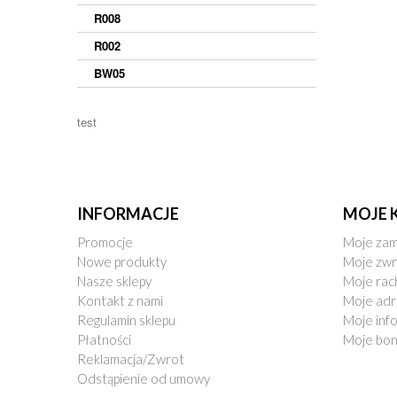
R008
R002
BW05
test
INFORMACJE
MOJE 
Promocje
Moje zam
Nowe produkty
Moje zwr
Nasze sklepy
Moje rac
Kontakt z nami
Moje adr
Regulamin sklepu
Moje inf
Płatności
Moje bo
Reklamacja/Zwrot
Odstąpienie od umowy