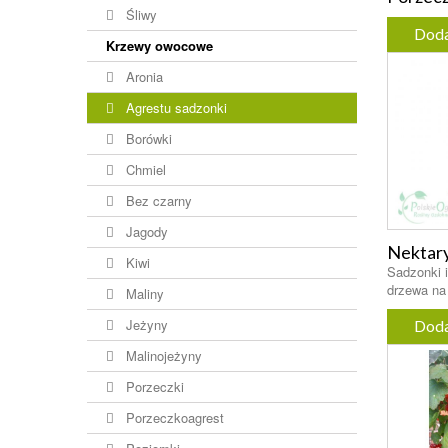
Śliwy
Doda
Krzewy owocowe
Aronia
Agrestu sadzonki
Borówki
Chmiel
Bez czarny
Jagody
Nektary
Kiwi
Sadzonki 
drzewa na 
Maliny
Jeżyny
Doda
Malinojeżyny
Porzeczki
Porzeczkoagrest