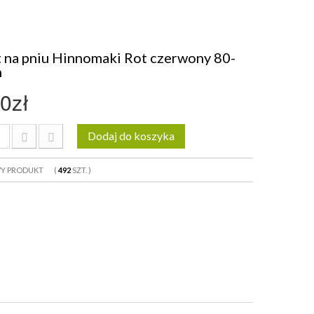
 na pniu Hinnomaki Rot czerwony 80-
m
0zł
Dodaj do koszyka
WY PRODUKT
(
492
SZT.
)