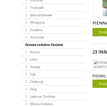
Poziomki
Truskawki
Malinotruskawki
Winogrona
PIENNA
Żurawina
Doda
Pozostałe
Drzewa ozdobne liściaste
23 IN
Brzozy
Lilaki
Catalpy
Dąb
PIENNY..
Glediczja
Doda
Głóg
Jabłonie Ozdobne
Wiśnie Ozdobne