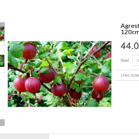
Agrest
120c
44.0
Ilość
STAN: NO