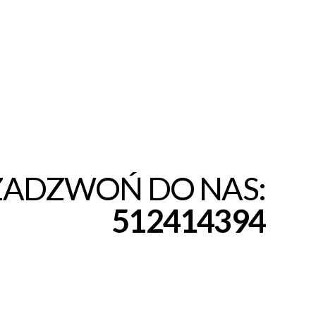
ZADZWOŃ DO NAS:
512414394