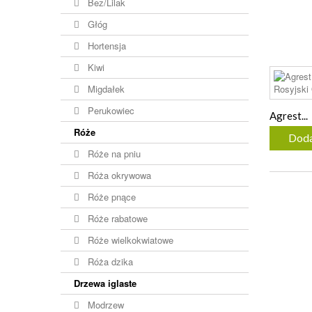
Bez/Lilak
Głóg
Hortensja
Kiwi
Migdałek
Perukowiec
Agrest...
Róże
Doda
Róże na pniu
Róża okrywowa
Róże pnące
Róże rabatowe
Róże wielkokwiatowe
Róża dzika
Drzewa iglaste
Modrzew