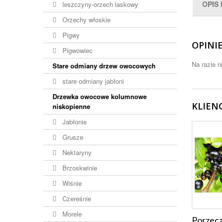
OPIS
leszczyny-orzech laskowy
Orzechy włoskie
Pigwy
OPINI
Pigwowiec
Na razie n
Stare odmiany drzew owocowych
stare odmiany jabłoni
Drzewka owocowe kolumnowe
KLIEN
niskopienne
Jabłonie
Grusze
Nektaryny
Brzoskwinie
Wiśnie
Czereśnie
Morele
Porzecz