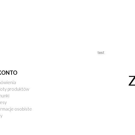
test
KONTO
ówienia
oty produktów
hunki
esy
ormacje osobiste
ny