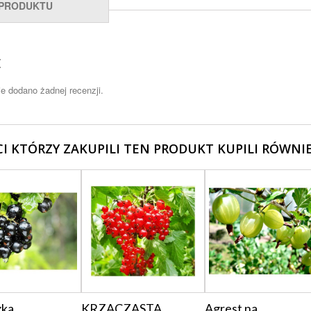
 PRODUKTU
E
ie dodano żadnej recenzji.
CI KTÓRZY ZAKUPILI TEN PRODUKT KUPILI RÓWNIE
ka...
KRZACZASTA...
Agrest na...