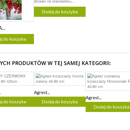
drzewo na stanowisku,...
Dodaj do koszyka
...
j do koszyka
NYCH PRODUKTÓW W TEJ SAMEJ KATEGORII:
.
Agrest...
Agrest...
j do koszyka
Dodaj do koszyka
Dodaj do koszyka