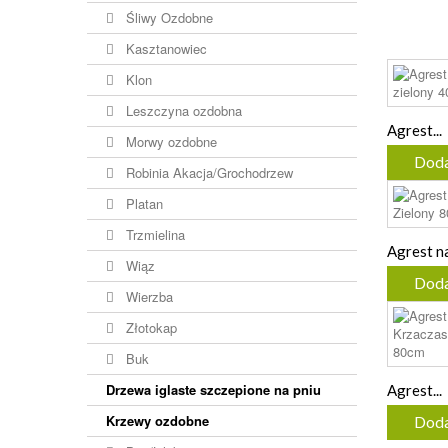
Śliwy Ozdobne
Kasztanowiec
Klon
Leszczyna ozdobna
Agrest...
Morwy ozdobne
Doda
Robinia Akacja/Grochodrzew
Platan
Trzmielina
Agrest na
Wiąz
Doda
Wierzba
Złotokap
Buk
Drzewa iglaste szczepione na pniu
Agrest...
Krzewy ozdobne
Doda